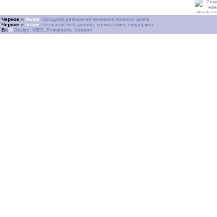
Черное
и
белое
Городская рекламная компания полного цикла
Черное
и
белое
Реальный Веб-дизайн, полиграфия, поддержка
B
&
W
Design, WEB, Polygraphy, Support