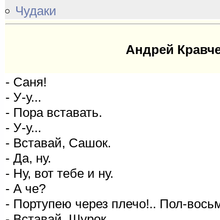
Чудаки
Андрей Кравче
- Саня!
- У-у...
- Пора вставать.
- У-у...
- Вставай, Сашок.
- Да, ну.
- Ну, вот тебе и ну.
- А че?
- Портупею через плечо!.. Пол-восьм
- Вставай, Шурок.