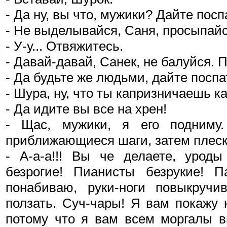
- Да ну, вы что, мужики? Дайте посп
- Не выделывайся, Саня, просыпайс
- У-у... Отвяжитесь.
- Давай-давай, Санек, не балуйся. 
- Да будьте же людьми, дайте поспа
- Шура, ну, что ты капризничаешь 
- Да идите вы все на хрен!
- Щас, мужики, я его подниму
приближающиеся шаги, затем плеск
- А-а-а!!! Вы че делаете, урод
безрогие! Пианисты безрукие! П
понабиваю, руки-ноги повыкручи
ползать. Суч-чары! Я вам покажу к
потому что я вам всем моргалы в