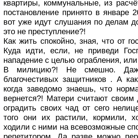
квартиры, коммунальные, из расчё
постановление принято в январе 20
вот уже идут слушания по делам д
это не преступление?!
Как жить спокойно, зная, что от г
Куда идти, если, не приведи Гос
нападение с целью ограбления, или
В милицию?! Не смешно. Даж
благочестивых защитников . А ка
когда заведомо знаешь, что норм
вернется?! Матери считают своим
оградить своих чад от сего нели
того они их растили, кормили, х
ходили с ними на всевозможные сп
репетитором. Да разве можно пер