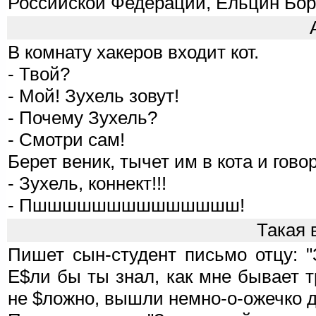
Российской Федерации, Ельцин Бор
В комнату хакеров входит кот.
- Твой?
- Мой! Зухель зовут!
- Почему Зухель?
- Смотри сам!
Берет веник, тычет им в кота и гово
- Зухель, коннект!!!
- Пшшшшшшшшшшшшшш!
Такая 
Пишет сын-студент письмо отцу: "
Е$ли бы ты знал, как мне бывает 
не $ложно, вышли немно-о-ожечко д