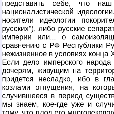
представить себе, что на
националистической идеологии
носители идеологии покорит
русских"), либо русские сепар
империи или... о самоизоля
сравнению с РФ Республики Рус
нежизненное в условиях конца Х
Если дело имперского народа 
дочерям, живущим на террито
придется несладко, ибо в гл
козлами отпущения, на котор
случившееся в период существо
мы знаем, кое-где уже и случ
тому, что плод его многовековог