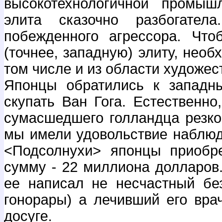
высокотехнологичной промышл
элита сказочно разбогате
побежденного агрессора. Чт
(точнее, западную) элиту, необ
том числе и из области художес
Японцы обратились к западны
скупать Ван Гога. Естественн
сумасшедшего голландца резко
мы имели удовольствие наблюда
<Подсолнухи> японцы приобр
сумму - 22 миллиона долларов.
ее написал не несчастный бе
гонорары) а лечивший его вра
досуге.