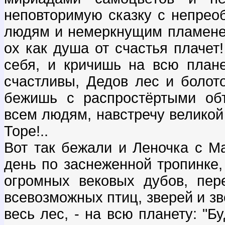
неповторимую сказку с непрео
людям и немеркнущим пламенем 
ох как душа от счастья плачет
себя, и кричишь на всю плане
счастливы, Дедов лес и болото
бежишь с распростёртыми объ
всем людям, навстречу великой
Торе!..
Вот так бежали и Леночка с М
день по заснеженной тропинке
огромных вековых дубов, пер
всевозможных птиц, зверей и зве
весь лес, - на всю планету: "Б