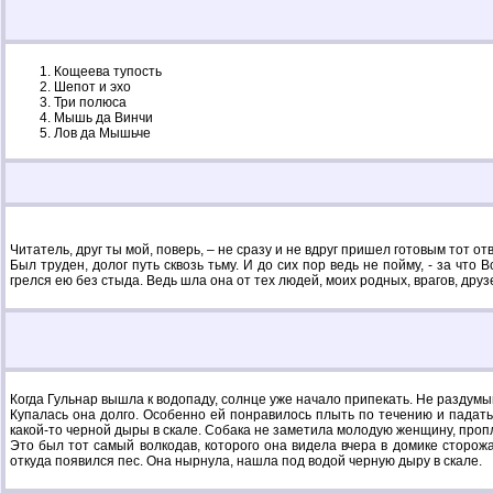
Кощеева тупость
Шепот и эхо
Три полюса
Мышь да Винчи
Лов да Мышьче
Читатель, друг ты мой, поверь, – не сразу и не вдруг пришел готовым тот о
Был труден, долог путь сквозь тьму. И до сих пор ведь не пойму, - за чт
грелся ею без стыда. Ведь шла она от тех людей, моих родных, врагов, друзей
Когда Гульнар вышла к водопаду, солнце уже начало припекать. Не раздумыв
Купалась она долго. Особенно ей понравилось плыть по течению и падать 
какой-то черной дыры в скале. Собака не заметила молодую женщину, пропл
Это был тот самый волкодав, которого она видела вчера в домике сторожа
откуда появился пес. Она нырнула, нашла под водой черную дыру в скале.