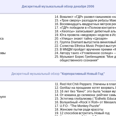
Дискретный музыкальный обзор декабря 2006
Вокалист «ГДР» развел гаишников «н
«Трое сверху» разгадали ребусы Ма
Восемнадцать квадратных метров рек
«ГДР» победили в «Полном контакте
«Хеопсы» записывают дебютный ал
Юта провела «медовую» неделю в И
мса
«Улицы» знают тайну «Цезаря»
Группа Diamant выпустила виниловый
Солистка Ethnica Music Project выст
В ММДМ пройдет вручение премии «
сквы
Автору танго «Утомленное солнце» —
Музыкант Борис Гребенщиков: "Мое д
общественного сознания"
Дискретный музыкальный обзор
"Корпоративный Новый Год"
Red Hot Chili Peppers: Уличены в пла
Gorillaz на прощание хотят взорвать 
16 лет без "Кино": это была "новая м
От кокаина до силикона: рейтинг са
рупп
Эстетика глобализма ( "Esthetic Educat
Волшебный «Rock`n`Roll» от Михаил
U.F.O - "The Monkey Puzzle"
Женские пытки ради красоты
12 способов встретить Новый год