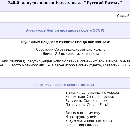
340-й выпуск анонсов Fox-журнала "Русский Размах"
- Старай
Америкосы боятся несуществующего СССР!
Трусливым пиндосам суждено всегда нас бояться!
Советский Союз ликвидируют виртуально
Домен .SU исчезнет из интернета
ames and Numbers), регулирующая использование доменных зон в мире, объ
н .GB, восточнотиморский .TP, а также второй домен рунета, советский .SU.
Наталия Антонова
Кошка-Тимошка!
В зимний день пришла с мороза
В офис наш. Сказала, - здесь
Буду жить. Сменила позу,
Потянулась. Села. - Есть!
Заявила строгим мяу.
И по струнке у неё
Ходим мы. И наш начальник
Верноподданный её.