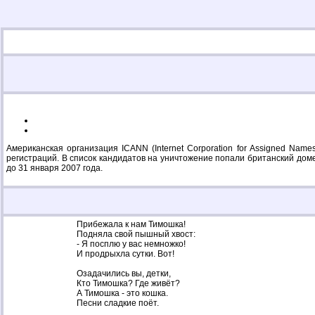
Американская организация ICANN (Internet Corporation for Assigned N
регистраций. В список кандидатов на уничтожение попали британский доме
до 31 января 2007 года.
Прибежала к нам Тимошка!
Подняла свой пышный хвост:
- Я посплю у вас немножко!
И продрыхла сутки. Вот!
Озадачились вы, детки,
Кто Тимошка? Где живёт?
А Тимошка - это кошка.
Песни сладкие поёт.