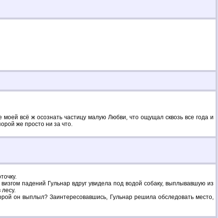
ше моей всё ж осознать частицу малую Любви, что ощущал сквозь все года и
порой же просто ни за что.
точку.
с визгом падений Гульнар вдруг увидела под водой собаку, выплывавшую из
 лесу.
которой он выплыл? Заинтересовавшись, Гульнар решила обследовать место,