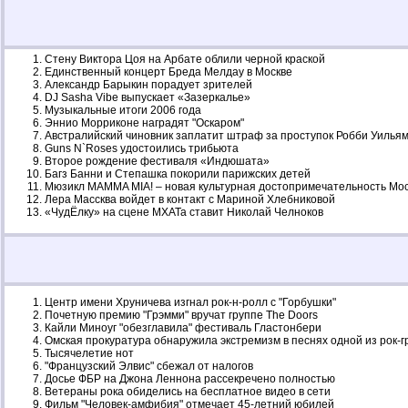
Стену Виктора Цоя на Арбате облили черной краской
Единственный концерт Бреда Мелдау в Москве
Александр Барыкин порадует зрителей
DJ Sasha Vibe выпускает «Зазеркалье»
Музыкальные итоги 2006 года
Эннио Морриконе наградят "Оскаром"
Австралийский чиновник заплатит штраф за проступок Робби Уилья
Guns N`Roses удостоились трибьюта
Второе рождение фестиваля «Индюшата»
Багз Банни и Степашка покорили парижских детей
Мюзикл MAMMA MIA! – новая культурная достопримечательность Мо
Лера Массква войдет в контакт с Мариной Хлебниковой
«ЧудЁлку» на сцене МХАТа ставит Николай Челноков
Центр имени Хруничева изгнал рок-н-ролл с "Горбушки"
Почетную премию "Грэмми" вручат группе The Doors
Кайли Миноуг "обезглавила" фестиваль Гластонбери
Омская прокуратура обнаружила экстремизм в песнях одной из рок-г
Тысячелетие нот
"Французский Элвис" сбежал от налогов
Досье ФБР на Джона Леннона рассекречено полностью
Ветераны рока обиделись на бесплатное видео в сети
Фильм "Человек-амфибия" отмечает 45-летний юбилей