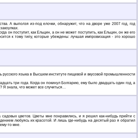
ва. А выползя из-под елочки, обнаружит, что на дворе уже 2007 год, год
закоулках.
да он поступит, как Ельцин, а он не может поступить, как Ельцин, он же его
носится к тому типу, которые убеждены: лучшая импровизация - это хорошо
ль русского языка в Высшем институте пищевой и вкусовой промышленности
дцать три года. Когда он покинул Болгарию, ему было двадцать один год, а
? Я знала, что может все случиться…
 садовых цветов. Цветы мне понравились, и я решил как-нибудь прийти с
ждением любуясь их красотой. И лишь где-нибудь на десятый раз я обратил
ему-то мне.