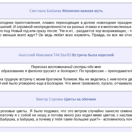
Светлана Бабаева
Жизненно важная муть
годние приготовления, плавно переходящие в долгие новогодние празднест
ешений. И огромной неопределенности на разных этажах и в многочисленных 
 под Новый год или сразу после. "Не-е-ет, - раздается хор возражающих, - тог
его меньше всего ждут? Он ведь любит всех изумлять. Правда, он все же от
Анатолий Максимов ТАК БЫЛО
Встреча была короткой
Пересказ воспоминаний сестры обо мне
По образованию я филолог-руссист и болгарист. По профессии – преподавате
 трудную встречу с моим братиком Толиком. Мы не виделись с ним почти два
О ней было уговорено еще в Болгарии. Что меня тревожило, пугало, отчаивало
Виктор Сорокин
Цветы на обочине
 розовые цветы.. Я было подумал, что это ветром случайно занесло семена
опаточку я с собой не ношу, и потому много раз ходил мимо цветов, с насла
Бабушка, а бабушка, а почему у тебя такие большие уши?» - вспомнилось поч