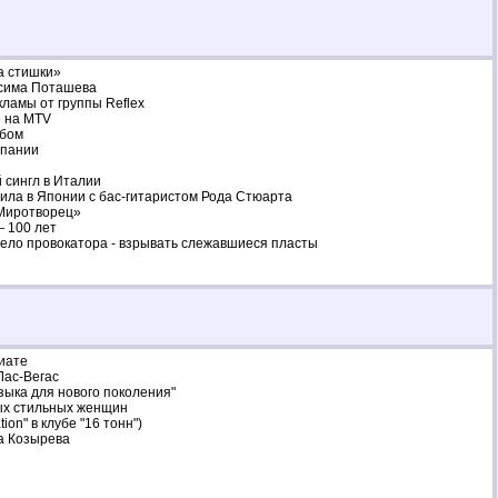
а стишки»
ксима Поташева
ламы от группы Reflex
» на MTV
ьбом
спании
 сингл в Италии
упила в Японии с бас-гитаристом Рода Стюарта
Миротворец»
 100 лет
ело провокатора - взрывать слежавшиеся пласты
гиате
Лас-Вегас
узыка для нового поколения"
мых стильных женщин
ion" в клубе "16 тонн")
а Козырева