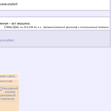
ком клубе!!!
ажения – вот вершина.
Сюнь Цзы
, ок.313-238 до н.э., древнекитайский философ и политический деятель
rov.ru/fun/
ание сайта
гентство