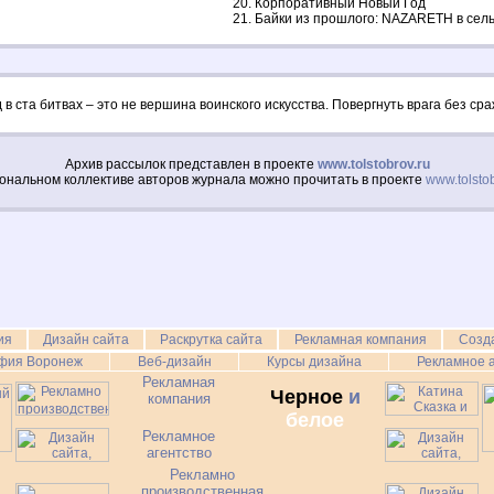
Корпоративный Новый Год
Байки из прошлого: NAZARETH в сельс
 в ста битвах – это не вершина воинского искусства. Повергнуть врага без ср
Архив рассылок представлен в проекте
www.tolstobrov.ru
ональном коллективе авторов журнала можно прочитать в проекте
www.tolstob
ия
Дизайн сайта
Раскрутка сайта
Рекламная компания
Созд
фия Воронеж
Веб-дизайн
Курсы дизайна
Рекламное а
Рекламная
Черное
и
компания
белое
Рекламное
агентство
Рекламно
производственная