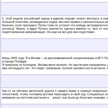
С этой недели российский народ в едином порыве начнет вползать в ново
большой политики, неожиданных ходов, жестких правил и окончательных р
Конечно, если президент Путин тоже не устроит что-нибудь экстравагантного
антипод". Верно, а вдруг Путину захочется сделать именно то, чего от н
подготовленная импровизация. Он еще не все для нее подготовил.
Июнь 1965 года. Я в Москве – на кратковременной специализации в МГУ. 
в городе Пловдив.
Я приехала из Болгарии. Москва меня волнует. Но мысли мои направлены на
мне пятнадцать лет. Это будет тревожная, полная неизвестности встреча. 
Как-то на обочине мезосской дороги я увидел яркие и нежные некрупные
лопаточкой, чтобы половину кустика пересадить в свой сад. Специально л
внимание на листочки растения и… ахнул: они были до боли мне знакомы. «