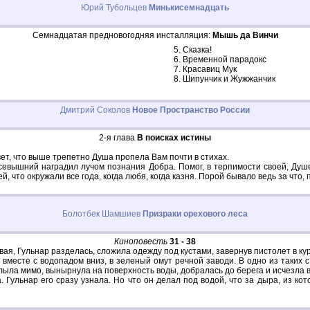
Юрий Тубольцев
Минькисемнадцать
Семнадцатая предновогодняя инсталляция:
Мышь да Винчи
Сказка!
Временной парадокс
Красавиц Мук
Шипунчик и Жужжанчик
Дмитрий Соколов
Новое Пространство России
2-я глава
В поисках истины
твет, что выше трепетно Душа пропела Вам почти в стихах.
о Всевышний наградил лучом познания Добра. Помог, в терпимости своей, Ду
, что окружали все года, когда любя, когда казня. Порой бывало ведь за что, 
Болотбек Шамшиев
Призраки орехового леса
Киноповесть
31 - 38
ая, Гульнар разделась, сложила одежду под кустами, завернув пистолет в кур
вместе с водопадом вниз, в зеленый омут речной заводи. В одно из таких 
ыла мимо, вынырнула на поверхность воды, добралась до берега и исчезла в
. Гульнар его сразу узнала. Но что он делал под водой, что за дыра, из 