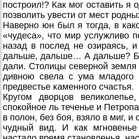
построил!? Как мог оставить я 
позволить увести от мест родны
Наверно юн был я тогда, в как
«чудеса», что мир услужливо п
назад в послед не озираясь, 
дальше, дальше… А дальше? Бы
дали. Столицы северной земля 
дивною свела с ума младого 
предвестье каменного счастья.
Кругом дворцов великолепье
спокойное ль теченье и Петропа
в полон, без боя, взяло в миг, 
чудный вид. И как мгновенье
настало время становленья, нас