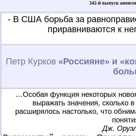
342-й выпуск анонсо
- В США борьба за равноправие
приравниваются к не
Петр Курков
«Россияне» и «к
боль
…Особая функция некоторых новояз
выражать значения, сколько в
расширялось настолько, что обним
поняти
Дж. Оруэл