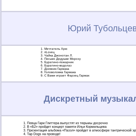
Юрий Тубольце
Мечтатель Хрю
пLoveц
Чайка Джонотан Л.
Письмо Дедушке Морозу
Буратино-пожарник
Буратино-водолаз
Дневник Гармака
Головоломка Гармака
С Вами играет Фарзец Гармак
Дискретный музыкал
Певца Гари Глиттера выпустят из тюрьмы досрочно
В «Б2» пройдет концерт памяти Ильи Кормильцева
Презентация альбома «Паззл» пройдет в атмосфере тантрической эр
Tap Dogs на проводе!