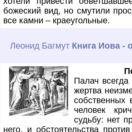
хотели привести обветшавше
божеский вид, но смутили про
все камни – краеугольные.
Леонид Багмут
Книга Иова - 
П
Палач всегда
жертва неизме
собственных 
человек кри
судьбу: нет п
него, и обстоятельства проти