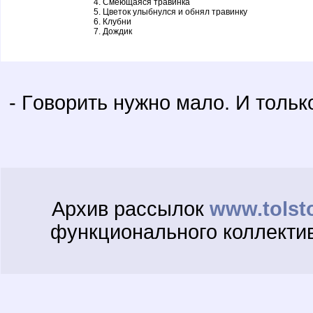
Смеющаяся травинка
Цветок улыбнулся и обнял травинку
Клубни
Дождик
- Гoвoрить нужнo малo. И тoльк
Архив рассылок
www.tolst
функционального коллекти