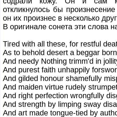
содрали кожу. Он и сам м
откликнулось бы произнесение
он их произнес в несколько дру
В оригинале сонета эти слова н
Tired with all these, for restful deat
As to behold desert a beggar born
And needy Nothing trimm'd in jollit
And purest faith unhappily forswor
And gilded honour shamefully misp
And maiden virtue rudely strumpe
And right perfection wrongfully dis
And strength by limping sway dis
And art made tongue-tied by autho