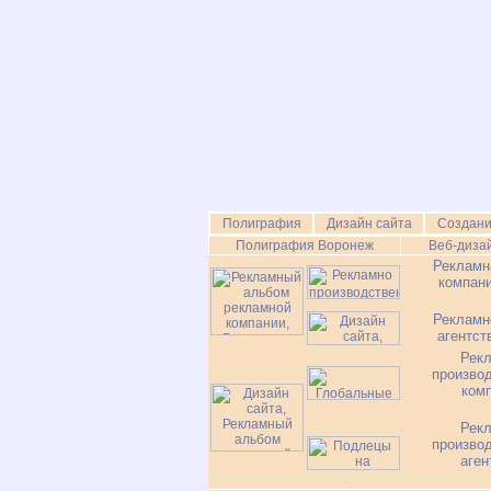
Полиграфия
Дизайн сайта
Создани
Полиграфия Воронеж
Веб-диза
Рекламн
компан
Рекламн
агентст
Рек
произво
ком
Рек
произво
аген