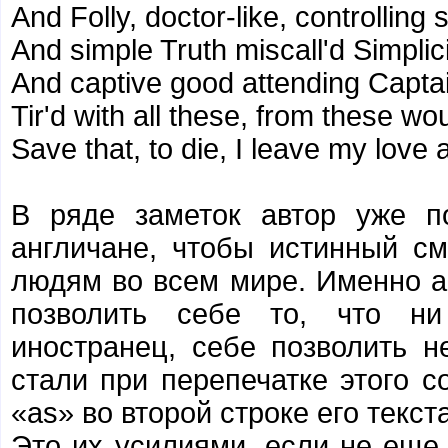
And Folly, doctor-like, controlling sk
And simple Truth miscall'd Simplici
And captive good attending Captain
Tir'd with all these, from these wo
Save that, to die, I leave my love 
В ряде заметок автор уже п
англичане, чтобы истинный см
людям во всем мире. Именно ан
позволить себе то, что ни
иностранец, себе позволить 
стали при перепечатке этого с
«as» во второй строке его текста
Это их усилиями, если не еще 