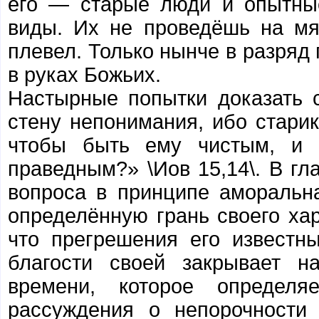
его — старые люди и опытны
виды. Их не проведёшь на мя
плевел. Только нынче в разряд 
в руках Божьих.
Настырные попытки доказать 
стену непонимания, ибо старик
чтобы быть ему чистым, и 
праведным?» \Иов 15,14\. В гл
вопроса в принципе аморальна
определённую грань своего хар
что прегрешения его известн
благости своей закрывает н
времени, которое определ
рассуждения о непорочности