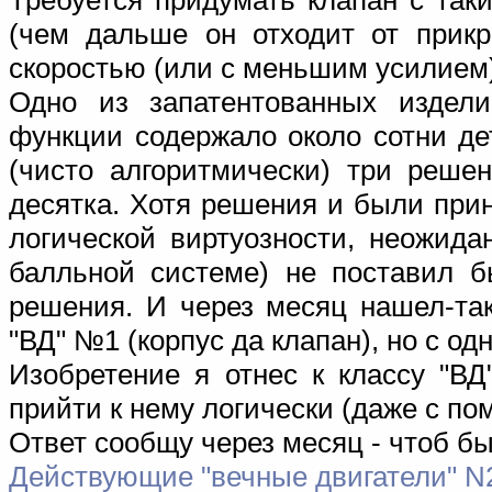
(чем дальше он отходит от прикр
скоростью (или с меньшим усилием)
Одно из запатентованных издел
функции содержало около сотни де
(чисто алгоритмически) три реше
десятка. Хотя решения и были прин
логической виртуозности, неожида
балльной системе) не поставил б
решения. И через месяц нашел-та
"ВД" №1 (корпус да клапан), но с о
Изобретение я отнес к классу "ВД
прийти к нему логически (даже с п
Ответ сообщу через месяц - чтоб б
Действующие "вечные двигатели" N