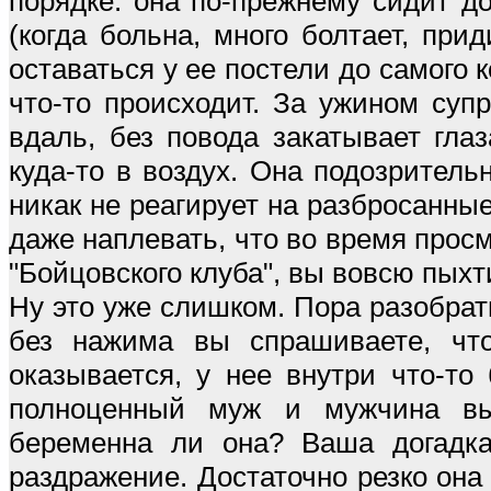
порядке: она по-прежнему сидит до
(когда больна, много болтает, при
оставаться у ее постели до самого 
что-то происходит. За ужином суп
вдаль, без повода закатывает гла
куда-то в воздух. Она подозрител
никак не реагирует на разбросанны
даже наплевать, что во время прос
"Бойцовского клуба", вы вовсю пыхт
Ну это уже слишком. Пора разобрат
без нажима вы спрашиваете, что 
оказывается, у нее внутри что-то
полноценный муж и мужчина вы
беременна ли она? Ваша догадка
раздражение. Достаточно резко она