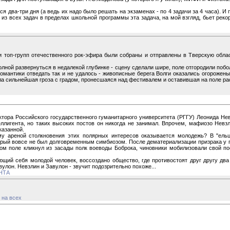
я два-три дня (а ведь их надо было решать на экзаменах - по 4 задачи за 4 часа). И
о из всех задач в пределах школьной программы эта задача, на мой взгляд, бьет рек
ти топ-групп отечественного рок-эфира были собраны и отправлены в Тверскую обла
ной развернуться в недалекой глубинке - сцену сделали шире, поле отгородили поб
 романтики отведать так и не удалось - живописные берега Волги оказались огороже
ла сильнейшая гроза с градом, пронесшаяся над фестивалем и оставившая на поле ра
ра Российского государственного гуманитарного университета (РГГУ) Леонида Невз
еллигента, но таких высоких постов он никогда не занимал. Впрочем, мафиозо Невзл
казанной.
му ареной столкновения этих полярных интересов оказывается молодежь? В "ельц
торый вовсе не был долговременным симбиозом. После дематериализации призрака у 
ом поле кликнул из засады полк воеводы Боброка, чиновники мобилизовали свой по
ий себя молодой человек, воссоздано общество, где противостоят друг другу два кл
улон. Невзлин и Завулон - звучит подозрительно похоже...
НТА
 на всех