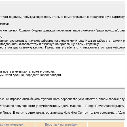
ствует надпись, побуждающая внимательно всматриваться в предложенную картинку
миков.
о как шутки. Однако, будучи однажды пересланы паре знакомых "ради прикола", они
"?
анных визуальных и аудиоэффектов на экране монитора. Нельзя забывать также и о
, поддавшись любопытству и взглянув на присланную вами картинку.
есть откуда ссылку-ужастик. Представьте себе это и откажитесь от дальнейшего
 поэта и музыканта, поют его песни.
 умчится дальше, передает корреспондент.
же 48 игроков английского футбольного первенства уже имеют в своем гараже эту
Вторая по популярности у футболистов модель машины - Range Rover Autobiography.
е Гиггзе. В связи с этим редактор журнала Nuts Фил Хилтон только воскликнул: "Для
амная компания
Верстка и полиграфия