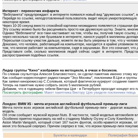
Интернет - переносчик инфаркта
"Вебпланета" предупреждает: в интернете появился новый вид "дружеских ссылок", 
Перейдя по ссылке, неподготовленный пользователь видит некую умиротворяющую 
некоторое время.
Через 10-20 секунд вместо спокойной картинки неожиданно появляется страшная ф
Эту ссылку можно было бы расценивать просто как дружескую шутку. Знаете, многие
Однако "Вебпланета" все-таки настаивает на том, чтобы вы, получив такую ссылку
через несколько часов уже бушевали в интернете, нанося ущерб в миллионы доллар
Пересылая ссылку-ужастик дальше, можете ли вы быть уверены в том, что у человек
Доказано, что человек, работающий на компьютере, находится в крайне уязвимом 
том, что многие работают за компьютером, сидя в наушниках. Все это означает, чт
Представьте себе, сколько миллионов людей сейчас сидят в интернете. Предста
распространения подобных ссылок.
Лидер группы "Кино" изображен на мотоцикле, в очках и босиком.
По словам скульптора Алексея Благовестного, он сделал памятник именно этому муз
Как сообщил корреспондент радиостанции "Эхо Москвы", поклонники В.Цоя и группы 
Как заявил кинорежиссер С.Соловьев, который фактически курирует создание памят
Теперь на памятник нужно собрать около 5 миллионов рублей.
Добавим, что в годовщину гибели Виктора Цоя - в Петербурге проходит концерт его п
Посмотреть фотографию:
Макет памятника Виктору Цою увидели поклонники певца
Лондон: BMW X5 - мечта игроков английской футбольной премьер-лиги
Мечта почти всех игроков английской футбольной премьер-лиги - дорогая машина
модель.
Об этом сообщает мужской журнал Nuts. В частности, такой моделью автомобиля вл
Особенно приятно подъезжать на ней к стадиону Майклу Оуэну и Солу Кэмпбеллу.
Aston Martin Vanquish, который стоит 167 тысяч фунтов, особо нравится игрокам, о
меня это большой сюрприз. Причем сюрприз в том, что игроки премьер-лиги покупа
Буклеты и календари
Полиграфия Воро