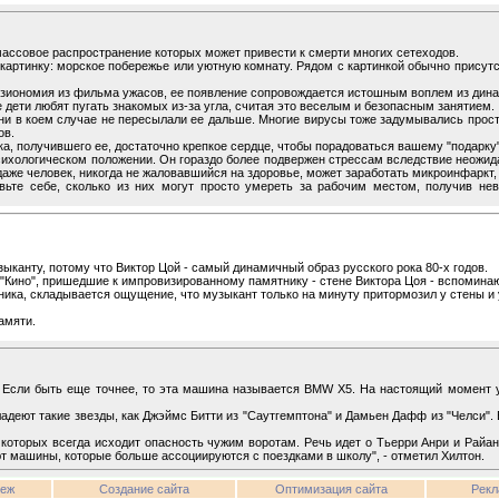
массовое распространение которых может привести к смерти многих сетеходов.
картинку: морское побережье или уютную комнату. Рядом с картинкой обычно присут
изиономия из фильма ужасов, ее появление сопровождается истошным воплем из дина
 дети любят пугать знакомых из-за угла, считая это веселым и безопасным занятием.
, ни в коем случае не пересылали ее дальше. Многие вирусы тоже задумывались прост
ов.
а, получившего ее, достаточно крепкое сердце, чтобы порадоваться вашему "подарку
психологическом положении. Он гораздо более подвержен стрессам вследствие неожид
о даже человек, никогда не жаловавшийся на здоровье, может заработать микроинфаркт
вьте себе, сколько из них могут просто умереть за рабочим местом, получив нев
ыканту, потому что Виктор Цой - самый динамичный образ русского рока 80-х годов.
"Кино", пришедшие к импровизированному памятнику - стене Виктора Цоя - вспоминают
ника, складывается ощущение, что музыкант только на минуту притормозил у стены и
амяти.
. Если быть еще точнее, то эта машина называется BMW X5. На настоящий момент у
адеют такие звезды, как Джэймс Битти из "Саутгемптона" и Дамьен Дафф из "Челси". 
т которых всегда исходит опасность чужим воротам. Речь идет о Тьерри Анри и Райан
ют машины, которые больше ассоциируются с поездками в школу", - отметил Хилтон.
неж
Создание сайта
Оптимизация сайта
Рекл