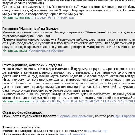
задачи из этих сборников.)
Среди задач попадались очень "крепкие орешки". Над некоторыми приходилось битьс
специального вида) я ломал голову 3 года. Над первой поменьше - полтора. Но зат
минус "а" равно квадратному корню из "х" минус "а".
Читать полностью:
Не может быть! И все-таки:
Грозовое "Нашествие" на Эммаус
Маленький поволжский поселок Эммаус переживал
"Нашествие"
: около пятидеся
ежегодно последние шесть лет.
Потеряв подмосковную прописку в Раменском районе, фестиваль рассчитывал по пол
от шума городского, с купанием и музыкой в качестве десерта. Но среднерусской
полуострове) открывался лишь с узеньких пригорков. Настроение зрителям испорти
Читать целиком:
Рок-пикник на обочине
Ректор-убийца, олигархи и студеты...
Ныне самый знаменитый в мире Басманный суд выдал ордер на арест бывшего ректо
детективах в качестве главного злодея часто вылезало отвратительное мурло инт
доказывает тот же суд, можно ждать любой гадости. И любая гадость оказывается до
Итак, почему так полярно расходятся интересы олигархов и чиновников и поче
торжествовала система, основанная на союзе крупного капитала и бюрократии, ко
да и не слишком оправданными. Со сменой власти, как князь Дмитрий на Куликов
бакатинского христолюбия до чубайсовской приватизации.
В кинофильме "Ночной дозор", который считает нужным посмотреть всякий уважающ
который преданно служит чиновничеству, уходит к олигарху-кровопийце по имени Зав
Читать полностью:
РЕКТОР-УБИЙЦА, ИЛИ ПОЧЕМУ ОЛИГАРХИ БЬЮТСЯ ЗА СТУДЕ
Сказка о барабанщиках
Начинается публикация проекта
"Барабан все времена"
, на этот раз:
Один Барабан
Таков женский тюнинг
Можете посмотреть примеры женского тюнинга>>>>
masamania.com
Посмотреть фотографию в журнале:
Ayumi Hamasaki