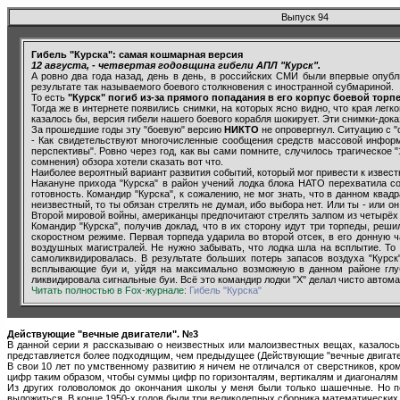
Выпуск 94
Гибель "Курска": самая кошмарная версия
12 августа, - четвертая годовщина гибели АПЛ "Курск".
А ровно два года назад, день в день, в российских СМИ были впервые опуб
результате так называемого боевого столкновения с иностранной субмариной.
То есть
"Курск" погиб из-за прямого попадания в его корпус боевой торп
Тогда же в интернете появились снимки, на которых ясно видно, что края легк
казалось бы, версия гибели нашего боевого корабля шокирует. Эти снимки-док
За прошедшие годы эту "боевую" версию
НИКТО
не опровергнул. Ситуацию с "
- Как свидетельствуют многочисленные сообщения средств массовой информ
перспективы". Ровно через год, как вы сами помните, случилось трагическое 
сомнения) обзора хотели сказать вот что.
Наиболее вероятный вариант развития событий, который мог привести к извест
Накануне прихода "Курска" в район учений лодка блока НАТО перехватила 
готовность. Командир "Курска", к сожалению, не мог знать, что в данном ква
неизвестный, то ты обязан стрелять не думая, ибо выбора нет. Или ты - или о
Второй мировой войны, американцы предпочитают стрелять залпом из четырёх т
Командир "Курска", получив доклад, что в их сторону идут три торпеды, реши
скоростном режиме. Первая торпеда ударила во второй отсек, в его донную 
воздушных магистралей. Не нужно забывать, что лодка шла на всплытие. То 
самоликвидировалась. В результате больших потерь запасов воздуха "Курск
всплывающие буи и, уйдя на максимально возможную в данном районе глуб
ликвидировала сигнальные буи. Всё это командир лодки "Х" делал чисто автомат
Читать полностью в Fox-журнале:
Гибель "Курска"
Действующие "вечные двигатели". №3
В данной серии я рассказываю о неизвестных или малоизвестных вещах, казалось б
представляется более подходящим, чем предыдущее (Действующие "вечные двигате
В свои 10 лет по умственному развитию я ничем не отличался от сверстников, кро
цифр таким образом, чтобы суммы цифр по горизонталям, вертикалям и диагоналям бы
Из других головоломок до окончания школы у меня были только шашечные. Но по
выложиться. В конце 1950-х годов были три великолепных сборника математических з