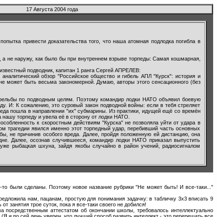
17 Августа 2004 года
опытка привести доказательства того, что наша атомная подлодка погибла в
, а не наружу, как было бы при внутреннем взрыве торпеды: Самая кошмарная,
известный подводник, капитан 1 ранга Сергей АПРЕЛЕВ:
налитический обзор "Российское общество и гибель АПЛ "Курск": история и
олне может быть весьма закономерной. Думаю, авторы этого сенсационного (без
стрельбы по подводным целям. Поэтому командир лодки НАТО объявил боевую
ду. И: К сожалению, это суровый закон подводной войны: если в тебя стреляет
орпеда пошла в направлении "их" субмарины. Из практики, идущей ещё со времён
 нашу торпеду и увела её в сторону от лодки НАТО.
способленность к скоростным действиям "Курска" не позволяла уйти от удара в
лом трагедии явился именно этот торпедный удар, перебивший часть основных
бы, не причинив особого вреда. Далее, пройдя положенную ей дистанцию, она
 дне. Далее, осознав случившееся, командир лодки НАТО приказал выпустить
уже рыбацкая шхуна, зайдя якобы случайно в район учений, радиосигналом
-то были сделаны. Поэтому новое название рубрики "Не может быть! И все-таки..."
редложила нам, пацанам, простую для понимания задачку: в табличку 3х3 вписать 9
т занятия трое суток, пока я все-таки своего не добился!
ма посредственным аттестатом об окончании школы, требовалось интеллектуально
(Я и по сей день уверен, что лучший способ развить интеллект - это перерешать все