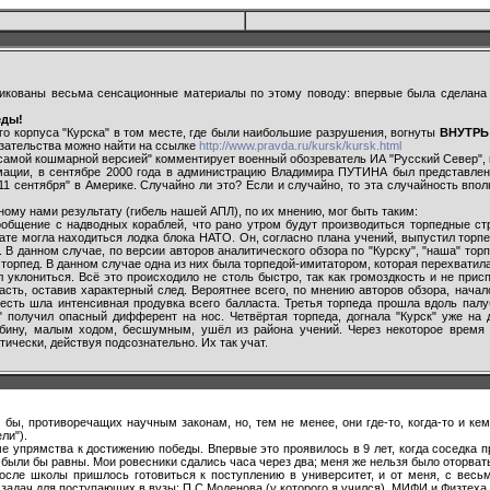
ликованы весьма сенсационные материалы по этому поводу: впервые была сделана п
еды!
ого корпуса "Курска" в том месте, где были наибольшие разрушения, вогнуты
ВНУТРЬ
азательства можно найти на ссылке
http://www.pravda.ru/kursk/kursk.html
самой кошмарной версией" комментирует военный обозреватель ИА "Русский Север", 
ации, в сентябре 2000 года в администрацию Владимира ПУТИНА был представлен а
"11 сентября" в Америке. Случайно ли это? Если и случайно, то эта случайность вп
ному нами результату (гибель нашей АПЛ), по их мнению, мог быть таким:
сообщение с надводных кораблей, что рано утром будут производиться торпедные 
драте могла находиться лодка блока НАТО. Он, согласно плана учений, выпустил торпе
н. В данном случае, по версии авторов аналитического обзора по "Курску", "наша" т
орпед. В данном случае одна из них была торпедой-имитатором, которая перехватила
л уклониться. Всё это происходило не столь быстро, так как громоздкость и не при
часть, оставив характерный след. Вероятнее всего, по мнению авторов обзора, нача
есть шла интенсивная продувка всего балласта. Третья торпеда прошла вдоль палу
" получил опасный дифферент на нос. Четвёртая торпеда, догнала "Курск" уже на
ину, малым ходом, бесшумным, ушёл из района учений. Через некоторое время 
ически, действуя подсознательно. Их так учат.
ы, противоречащих научным законам, но, тем не менее, они где-то, когда-то и кем
ли").
ме упрямства к достижению победы. Впервые это проявилось в 9 лет, когда соседка п
ли бы равны. Мои ровесники сдались часа через два; меня же нельзя было оторвать о
сле школы пришлось готовиться к поступлению в университет, и от меня, с весь
адач для поступающих в вузы: П.С.Моденова (у которого я учился), МИФИ и Физтеха. 