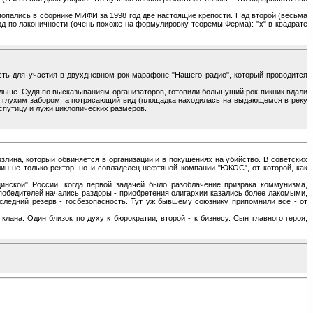
 попались в сборнике МИФИ за 1998 год две настоящие крепости. Над второй (весьма
орд по лаконичности (очень похоже на формулировку теоремы Ферма): "х" в квадрате
сть для участия в двухдневном рок-марафоне "Нашего радио", который проводится
ольше. Судя по высказываниям организаторов, готовили большущий рок-пикник вдали
ны глухим забором, а потрясающий вид (площадка находилась на выдающемся в реку
спутицу и лужи циклопических размеров.
лина, который обвиняется в организации и в покушениях на убийство. В советских
ин не только ректор, но и совладелец нефтяной компании "ЮКОС", от которой, как
инской" России, когда первой задачей было разоблачение призрака коммунизма,
победителей начались раздоры - приобретения олигархии казались более лакомыми,
следний резерв - госбезопасность. Тут уж бывшему союзнику припомнили все - от
ана. Один близок по духу к бюрократии, второй - к бизнесу. Сын главного героя,