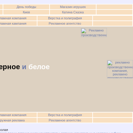
День победы
Магазин игрушек
Киев
Катина Сказка
ламная компания
Верстка и полиграфия
ламная кампания
Рекламное агентство
ерное
и
белое
ламная компания
Верстка и полиграфия
ружная реклама
Рекламное агентство
колая