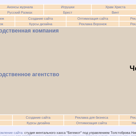
Анонсы журнала
Игрушки
Храм Христа
Русский Размах
Брест
Винт
неж
Создание сайта
Оптимизация сайта
Рек
еж
Курсы дизайна
Реклама Воронеж
Рек
одственная компания
Ч
одственное агентство
Создание сайта
Реклама для бизнеса
Рек
Курсы дизайна
Оптимизация сайта
На
мление сайта:
студия ментального хаоса "Бегемот" под управлением Толстоброва Ни