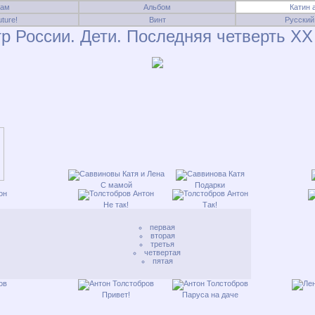
рам
Альбом
Катин 
uture!
Винт
Русский
р России. Дети. Последняя четверть XX
С мамой
Подарки
Не так!
Так!
первая
вторая
третья
четвертая
пятая
Привет!
Паруса на даче