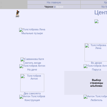
На главную
Х
Черное
и
белое
No f
Цент
Мыльные пузыри
Светить везде
Во дворе
На даче
Паруса
Выбор
страницы
альбома:
Два самолета
Конструкция
Любитель