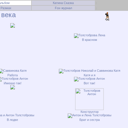
альбом
Катина Сказка
 Размах
Fox-журнал
 века
В красном
Работа
Катя и я
Именно так!
Вот так!
Конструктор
В лодке
Брат и сестра