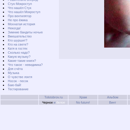
Стук-Мокроступ
Что нашёл Стук
Что нашёл Мокроступ
Про вентилятор
Не про ёжика
Мохнатая история
Некогда!
Зимние бандиты ночью
Вмешательство
Кто шуршит?
Кто на свете?
Катя в гостях
Сколько надо?
Какую музыку?
Какие-такие книги?
Что такое - невидимка?
Для счёта
Музыка
О чувстве локтя
Носок - песок
Баю-бай!
Тестирование
Tolstobrov.ru
Храм
Альбом
Черное
и
белое
No future!
Винт