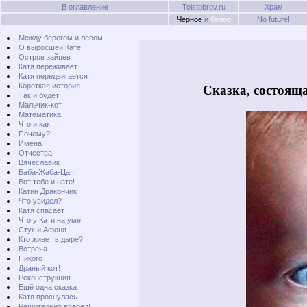
В оглавление
Tolstobrov.ru
Храм
Черное
и
белое
No future!
Между берегом и лесом
О выросшей Кате
Остров зайцев
Катя переживает
Катя передвигается
Короткая история
Так и будет!
Мальчик-кот
Математика
Что и как
Почему?
Имена
Отчества
Вячеславик
Баба-Жаба-Цап!
Вот тебе и нате!
Катин Дракончик
Что увидел?
Катя спасает
Что у Кати на уме
Стук и Афоня
Кто живет в дыре?
Встреча
Никого
Драный кот!
Реконструкция
Ещё одна сказка
Катя проснулась
Решительно вперед!