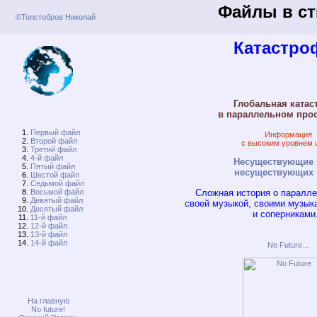
Файлы в с
©Толстобров Николай
Первый файл
Второй файл
Третий файл
4-й файл
Пятый файл
Шестой файл
Седьмой файл
Восьмой файл
Девятый файл
Десятый файл
11-й файл
12-й файл
13-й файл
14-й файл
На главную
No future!